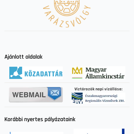
Ajánlott oldalak
Víztározók napi vízállása:
Korábbi nyertes pályázataink