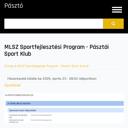
Ugrás
Pásztó
a
Toggle
tartalomra
naviga
Search
MLSZ Sportfejlesztési Program - Pásztói
Sport Klub
Címlap
>
MLSZ Sportfejlesztési Program - Pásztói Sport Klub
>
Főszerkesztő
küldte be
2026, április 23 - 08:52
időpontban
Sporthírek