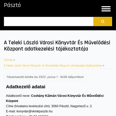
Ugrás
Pásztó
a
Toggle
tartalomra
naviga
Search
A Teleki László Városi Könyvtár És Művelődési
Központ adatkezelési tájékoztatója
Címlap
>
A Teleki László Városi Könyvtár És Művelődési Központ adatkezelési tájékoztatója
>
Főszerkesztő
küldte be
2022, június 1 - 14:08
időpontban