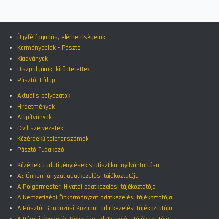
Ügyfélfogadás, elérhetőségeink
Kormányablak - Pásztó
Kiadványok
Díszpolgárok, kitüntetettek
Pásztói Hírlap
Aktuális pályázatok
Hirdetmények
Alapítványok
Civil szervezetek
Közérdekű telefonszámok
Pásztó Tudakozó
Közédekű adatigénylések statisztikai nyilvántartása
Az Önkormányzat adatkezelési tájékoztatója
A Polgármesteri Hivatal adatkezelési tájékoztatója
A Nemzetiségi Önkormányzat adatkezelési tájékoztatója
A Pásztói Gondozási Központ adatkezelési tájékoztatója
A Városi Óvoda és Bölcsőde adatkezelési tájékoztatója