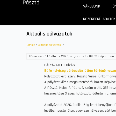
Pásztó
Ugrás
VÁROSUNK
Ö
a
tartalomra
KÖZÉRDEKŰ ADATOK
Aktuális pályázatok
Címlap
>
Aktuális pályázatok
>
Főszerkesztő
küldte be
2026, augusztus 3 - 08:02
időpontban
PÁLYÁZATI FELHÍVÁS
Büfé helyiség bérbeadás útján történő hasz
Pályázatot kiíró szerv: Pásztó Városi Önkormányz
A pályázat kiírás meghirdetéséről hozott Képvisel
A Pásztó, Hajós Alfréd u. 1. szám alatti, 356 hr
hasznosítása 3 éves határozott időtartamra, ame
A pályázatot 2026. április 15-ig lehet benyújtani
levélben postai úton, vagy személyesen, zárt borí