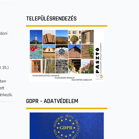
TELEPÜLÉSRENDEZÉS
jdoni
 35.)
iben
ott
rkezik.
GDPR - ADATVÉDELEM