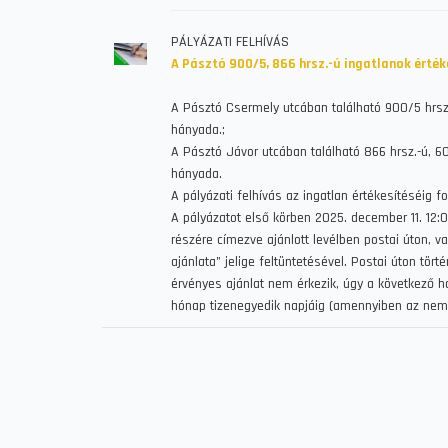
PÁLYÁZATI FELHÍVÁS
A Pásztó 900/5, 866 hrsz.-ú ingatlanok érték
A Pásztó Csermely utcában található 900/5 hrsz.-
hányada.;
A Pásztó Jávor utcában található 866 hrsz.-ú, 602
hányada.
A pályázati felhívás az ingatlan értékesítéséig fo
A pályázatot első körben 2025. december 11. 12:0
részére címezve ajánlott levélben postai úton, v
ajánlata" jelige feltüntetésével. Postai úton tö
érvényes ajánlat nem érkezik, úgy a következő ha
hónap tizenegyedik napjáig (amennyiben az nem