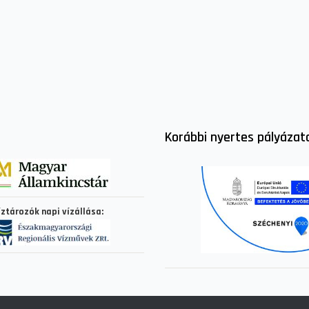
Korábbi nyertes pályázat
íztározók napi vízállása: