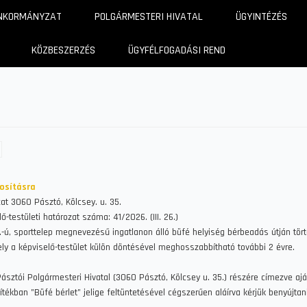
NKORMÁNYZAT
POLGÁRMESTERI HIVATAL
ÜGYINTÉZÉS
KÖZBESZERZÉS
ÜGYFÉLFOGADÁSI REND
nosításra
at 3060 Pásztó, Kölcsey. u. 35.
ő-testületi határozat száma: 41/2026. (III. 26.)
sz.-ú, sporttelep megnevezésű ingatlanon álló büfé helyiség bérbeadás útján tör
ly a képviselő-testület külön döntésével meghosszabbítható további 2 évre.
 Pásztói Polgármesteri Hivatal (3060 Pásztó, Kölcsey u. 35.) részére címezve ajá
tékban "Büfé bérlet" jelige feltüntetésével cégszerűen aláírva kérjük benyújtani