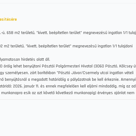
esítésére
ú, 658 m2 területű, "kivett, beépítetlen terület" megnevezésű ingatlan 1/1 tula
 m2 területű, "kivett, beépítetlen terület" megnevezésű ingatlan 1/1 tulajdoni
lyamatosan hirdetés alatt áll.
0 óráig lehet benyújtani Pásztói Polgármesteri Hivatal (3060 Pásztó, Kölcsey út
agy személyesen, zárt borítékban "Pásztó Jávor/Csermely utcai ingatlan vételi
rténő benyújtásnál a megadott határidőig a pályázatnak be kell érkeznie. Amenny
táridő: 2026. január 11. és ennek megfelelően kell eljárni mindaddig, míg az ad
 munkanapra esik az azt követő következő munkanapig) érvényes ajánlat nem é