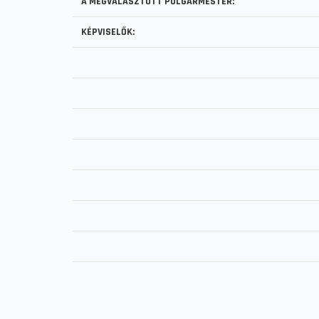
A MEGVÁLASZTOTT POLGÁRMESTER:
KÉPVISELŐK: