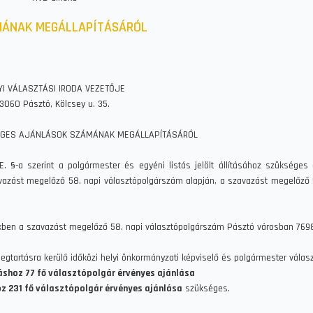
MÁNAK MEGÁLLAPÍTÁSÁRÓL
YI VÁLASZTÁSI IRODA VEZETŐJE
3060 Pásztó, Kölcsey u. 35.
ÉGES AJÁNLÁSOK SZÁMÁNAK MEGÁLLAPÍTÁSÁRÓL
/E. §-a szerint a polgármester és egyéni listás jelölt állításához szükséges
zavazást megelőző 58. napi választópolgárszám alapján, a szavazást megelőző
yzékben a szavazást megelőző 58. napi választópolgárszám Pásztó városban 7698
gtartásra kerülő időközi helyi önkormányzati képviselő és polgármester válas
ításhoz 77 fő választópolgár érvényes ajánlása
oz 231 fő választópolgár érvényes ajánlása
szükséges.