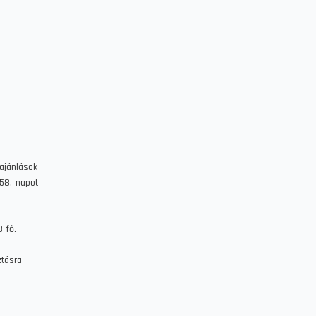
 ajánlások
 58. napot
 fő.
ztásra