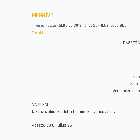
MEGHÍVÓ
Főszerkesztő
küldte be
2018, július 26 - 11:08
időpontban
Tovább
(MEGHÍVÓ)
PÁSZTÓ V
A He
2018.
a Városháza I. e
NAPIREND:
1. Szavazólapok adattartalmának jóváhagyása .
Pásztó, 2018. július 26.