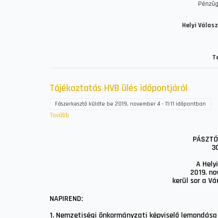
Pénzügy
Helyi Válasz
T
Tájékoztatás HVB ülés időpontjáról
Főszerkesztő
küldte be
2019, november 4 - 11:11
időpontban
Tovább
(Tájékoztatás
HVB
ülés
PÁSZTÓ
3
időpontjáról)
A Hely
2019. no
kerül sor a V
NAPIREND:
1. Nemzetiségi önkormányzati képviselő lemondása