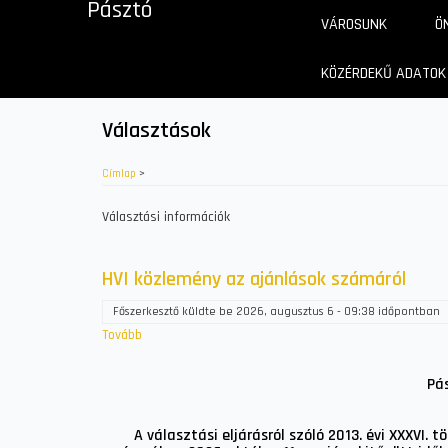
Pásztó
Ugrás
VÁROSUNK
Ö
a
tartalomra
KÖZÉRDEKŰ ADATOK
Választások
Címlap
>
Választási információk
HVI közlemény az ajánlások számáról
Főszerkesztő
küldte be
2026, augusztus 6 - 09:38
időpontban
Tovább
(HVI
közlemény
az
Pás
ajánlások
számáról)
A választási eljárásról szóló 2013. évi XXXVI. 