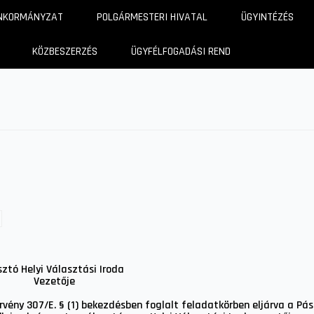
NKORMÁNYZAT
POLGÁRMESTERI HIVATAL
ÜGYINTÉZÉS
KÖZBESZERZÉS
ÜGYFÉLFOGADÁSI REND
ztó Helyi Választási Iroda
Vezetője
törvény 307/E. § (1) bekezdésben foglalt feladatkörben eljárva a Pá