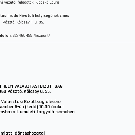
i vezetői feladatok: Klacskó Laura
tási Iroda Hivatali helyiségének címe:
Pásztó, Kölcsey F. u. 35.
elefon:
32/460-155 /központ/
I HELYI VÁLASZTÁSI BIZOTTSÁG
060 Pásztó, Kölcsey u. 35.
i Választási Bizottság ülésére
vember 5-én (kedd) 10.00 órakor
árosháza I. emeleti tárgyaló termében.
 miatti döntéshozatal