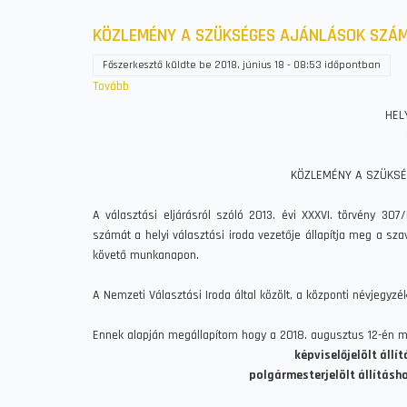
KÖZLEMÉNY A SZÜKSÉGES AJÁNLÁSOK SZÁ
Főszerkesztő
küldte be
2018, június 18 - 08:53
időpontban
Tovább
(KÖZLEMÉNY
A
HEL
SZÜKSÉGES
AJÁNLÁSOK
SZÁMÁNAK
KÖZLEMÉNY A SZÜKS
MEGÁLLAPÍTÁSÁRÓL)
A választási eljárásról szóló 2013. évi XXXVI. törvény 307
számát a helyi választási iroda vezetője állapítja meg a s
követő munkanapon.
A Nemzeti Választási Iroda által közölt, a központi névjeg
Ennek alapján megállapítom hogy a 2018. augusztus 12-én me
képviselőjelölt áll
polgármesterjelölt állításh