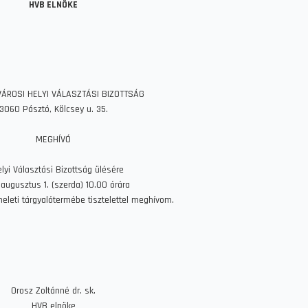
HVB ELNÖKE
ÁROSI HELYI VÁLASZTÁSI BIZOTTSÁG
3060 Pásztó, Kölcsey u. 35.
MEGHÍVÓ
lyi Választási Bizottság ülésére
 augusztus 1. (szerda) 10.00 órára
meleti tárgyalótermébe tisztelettel meghívom.
Orosz Zoltánné dr. sk.
HVB elnöke