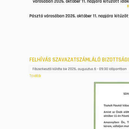
városában 2026. október 11. napjára kitűzött idők
Pásztó városában 2026. október 11. napjára kitűzöt
FELHÍVÁS SZAVAZATSZÁMLÁLÓ BIZOTTSÁGI
Főszerkesztő
küldte be
2026, augusztus 6 - 09:30
időpontban
Tovább
(FELHÍVÁS
SZAVAZATSZÁMLÁLÓ
BIZOTTSÁGI
TAGSÁGRA
JELENTKEZÉSRE)