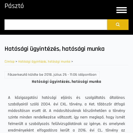
Ugrás
Pásztó
a
Toggle
tartalomra
naviga
Search
Hatósági ügyintézés, hatósági munka
Címlap
>
Hatósági ügyintézés, hatósági munka
>
Főszerkesztő
küldte be
2018, július 26 - 11:06
időpontban
Hatósági ügyintézés, hatósági munka
A közigazgatási hatósági eljárás és szolgáltatás általános
szabályairól szóló 2004. évi CXL. törvény, a Ket. többször átfogó
módosításon esett át. A módosításoknak köszönhetően a törvény
szinte minden rendelkezése változott, így nem meglepő, hogy ismét
felmerült a szabályozás felülvizsgálatának az igénye, és amelynek
eredményeként elfogadásra került a 2016. évi CL. törvény az