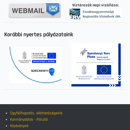
Víztározók napi vízállása:
Korábbi nyertes pályázataink
Ügyfélfogadás, elérhetőségeink
Kormányablak - Pásztó
Kiadványok