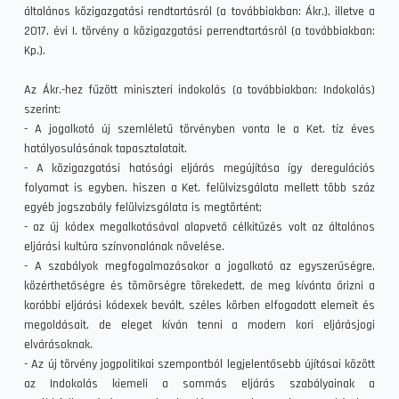
általános közigazgatási rendtartásról (a továbbiakban: Ákr.), illetve a
2017. évi I. törvény a közigazgatási perrendtartásról (a továbbiakban:
Kp.).
Az Ákr.-hez fűzött miniszteri indokolás (a továbbiakban: Indokolás)
szerint:
- A jogalkotó új szemléletű törvényben vonta le a Ket. tíz éves
hatályosulásának tapasztalatait.
- A közigazgatási hatósági eljárás megújítása így deregulációs
folyamat is egyben, hiszen a Ket. felülvizsgálata mellett több száz
egyéb jogszabály felülvizsgálata is megtörtént;
- az új kódex megalkotásával alapvető célkitűzés volt az általános
eljárási kultúra színvonalának növelése.
- A szabályok megfogalmazásakor a jogalkotó az egyszerűségre,
közérthetőségre és tömörségre törekedett, de meg kívánta őrizni a
korábbi eljárási kódexek bevált, széles körben elfogadott elemeit és
megoldásait, de eleget kíván tenni a modern kori eljárásjogi
elvárásoknak.
- Az új törvény jogpolitikai szempontból legjelentősebb újításai között
az Indokolás kiemeli a sommás eljárás szabályainak a