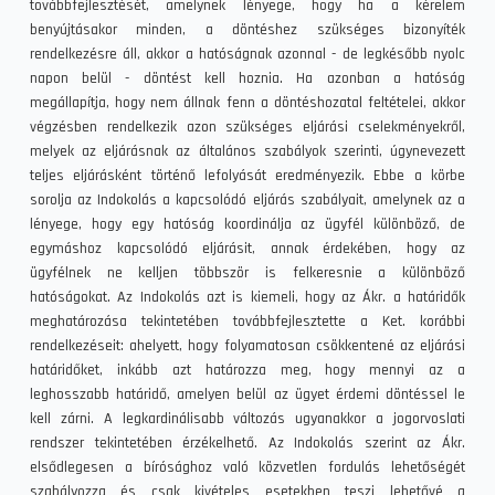
továbbfejlesztését, amelynek lényege, hogy ha a kérelem
benyújtásakor minden, a döntéshez szükséges bizonyíték
rendelkezésre áll, akkor a hatóságnak azonnal - de legkésőbb nyolc
napon belül - döntést kell hoznia. Ha azonban a hatóság
megállapítja, hogy nem állnak fenn a döntéshozatal feltételei, akkor
végzésben rendelkezik azon szükséges eljárási cselekményekről,
melyek az eljárásnak az általános szabályok szerinti, úgynevezett
teljes eljárásként történő lefolyását eredményezik. Ebbe a körbe
sorolja az Indokolás a kapcsolódó eljárás szabályait, amelynek az a
lényege, hogy egy hatóság koordinálja az ügyfél különböző, de
egymáshoz kapcsolódó eljárásit, annak érdekében, hogy az
ügyfélnek ne kelljen többször is felkeresnie a különböző
hatóságokat. Az Indokolás azt is kiemeli, hogy az Ákr. a határidők
meghatározása tekintetében továbbfejlesztette a Ket. korábbi
rendelkezéseit: ahelyett, hogy folyamatosan csökkentené az eljárási
határidőket, inkább azt határozza meg, hogy mennyi az a
leghosszabb határidő, amelyen belül az ügyet érdemi döntéssel le
kell zárni. A legkardinálisabb változás ugyanakkor a jogorvoslati
rendszer tekintetében érzékelhető. Az Indokolás szerint az Ákr.
elsődlegesen a bírósághoz való közvetlen fordulás lehetőségét
szabályozza és csak kivételes esetekben teszi lehetővé a