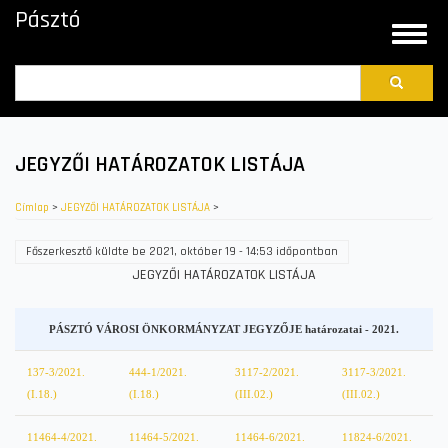
Ugrás
Pásztó
a
Toggle
tartalomra
naviga
Search
JEGYZŐI HATÁROZATOK LISTÁJA
Címlap
>
JEGYZŐI HATÁROZATOK LISTÁJA
>
Főszerkesztő
küldte be
2021, október 19 - 14:53
időpontban
JEGYZŐI HATÁROZATOK LISTÁJA
PÁSZTÓ VÁROSI ÖNKORMÁNYZAT JEGYZŐJE határozatai - 2021.
137-3/2021.
444-1/2021.
3117-2/2021.
3117-3/2021.
(I.18.)
(I.18.)
(III.02.)
(III.02.)
11464-4/2021.
11464-5/2021.
11464-6/2021.
11824-6/2021.