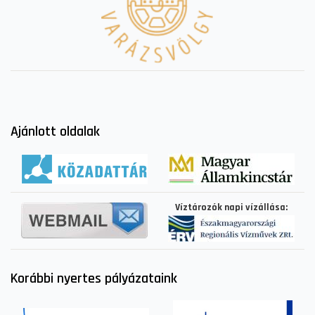
Ajánlott oldalak
Víztározók napi vízállása:
Korábbi nyertes pályázataink