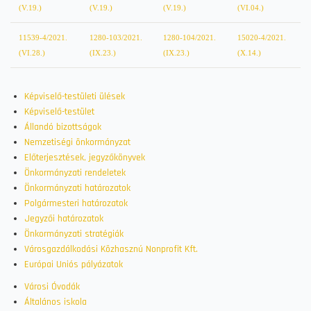
(V.19.)
(V.19.)
(V.19.)
(VI.04.)
11539-4/2021.
1280-103/2021.
1280-104/2021.
15020-4/2021.
(VI.28.)
(IX.23.)
(IX.23.)
(X.14.)
Képviselő-testületi ülések
Képviselő-testület
Állandó bizottságok
Nemzetiségi önkormányzat
Előterjesztések, jegyzőkönyvek
Önkormányzati rendeletek
Önkormányzati határozatok
Polgármesteri határozatok
Jegyzői határozatok
Önkormányzati stratégiák
Városgazdálkodási Közhasznú Nonprofit Kft.
Európai Uniós pályázatok
Városi Óvodák
Általános iskola